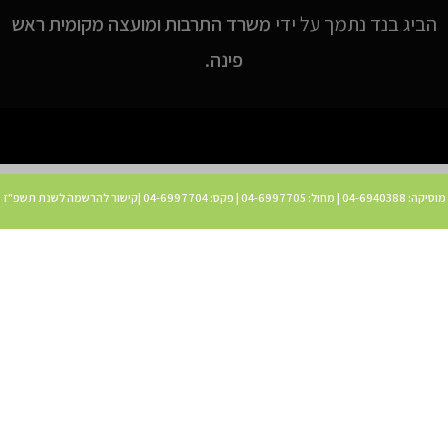
הביג בנד נתמך על ידי
משרד התרבות ומועצה מקומית ראש
פינה.
מוסיקה:
04-6940388
| מחול:
04-6997705
| פקס:
04-6997704
|
קישור להרשמה לשנת תשפ"
ז